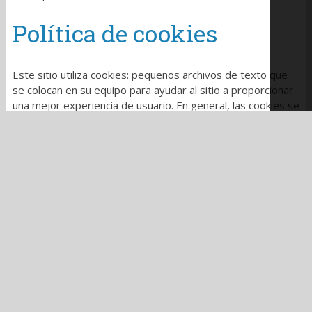
Política de cookies
Este sitio utiliza cookies: pequeños archivos de texto que
se colocan en su equipo para ayudar al sitio a proporcionar
una mejor experiencia de usuario. En general, las cookies se
utilizan para retener las preferencias del usuario, almacenar
información para cosas como carritos de compra y
proporcionar datos de seguimiento anónimos a aplicaciones
de terceros como
Google Analytics
.
Por norma general, las cookies mejorarán su experiencia de
navegación. Sin embargo, es posible que prefiera
deshabilitar las cookies en este sitio y en otros. La forma
más efectiva de hacerlo es deshabilitar las cookies en su
navegador.
Sugerimos consultar la sección de ayuda de su navegador o